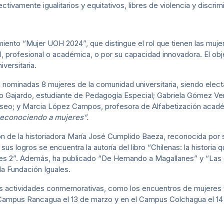
ectivamente igualitarios y equitativos, libres de violencia y disc
cimiento “Mujer UOH 2024”, que distingue el rol que tienen las muj
l, profesional o académica, o por su capacidad innovadora. El objet
iversitaria.
nominadas 8 mujeres de la comunidad universitaria, siendo elect
Gajardo, estudiante de Pedagogía Especial; Gabriela Gómez Vera,
 aseo; y Marcia López Campos, profesora de Alfabetización acadé
econociendo a mujeres”.
n de la historiadora María José Cumplido Baeza, reconocida por s
sus logros se encuentra la autoría del libro “Chilenas: la histori
es 2”. Además, ha publicado “De Hernando a Magallanes” y “Las 
a Fundación Iguales.
s actividades conmemorativas, como los encuentros de mujeres y 
l Campus Rancagua el 13 de marzo y en el Campus Colchagua el 14 