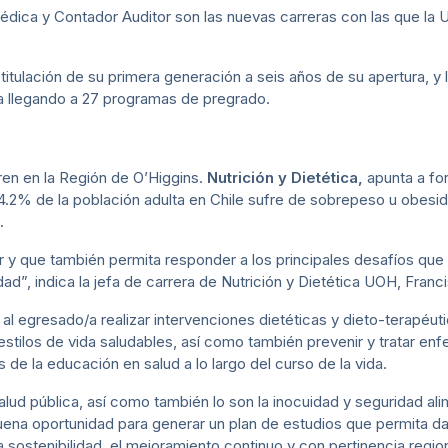
Médica y Contador Auditor son las nuevas carreras con las que la 
titulación de su primera generación a seis años de su apertura, y 
ta llegando a 27 programas de pregrado.
bren en la Región de O’Higgins.
Nutrición y Dietética,
apunta a fo
 74.2% de la población adulta en Chile sufre de sobrepeso u obesi
.
 y que también permita responder a los principales desafíos que a
dad”, indica la jefa de carrera de Nutrición y Dietética UOH, Fran
al egresado/a realizar intervenciones dietéticas y dieto-terapéuti
estilos de vida saludables, así como también prevenir y tratar en
 de la educación en salud a lo largo del curso de la vida.
salud pública, así como también lo son la inocuidad y seguridad ali
buena oportunidad para generar un plan de estudios que permita da
a sostenibilidad, el mejoramiento continuo y con pertinencia regi