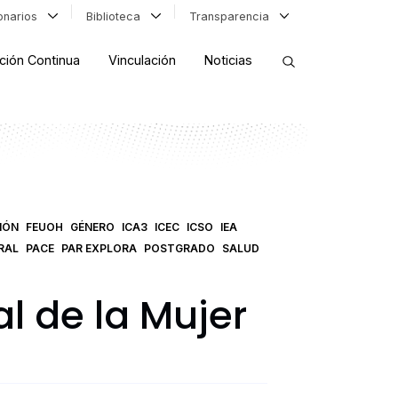
ionarios
Biblioteca
Transparencia
ción Continua
Vinculación
Noticias
ORDENAR RESULTADOS
FILTRAR INFORMACIÓN
IÓN
FEUOH
GÉNERO
ICA3
ICEC
ICSO
IEA
RAL
PACE
PAR EXPLORA
POSTGRADO
SALUD
l de la Mujer