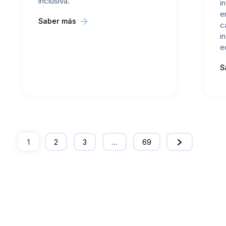
inclusiva.
i
e
Saber más
c
i
e
S
1
2
3
…
69