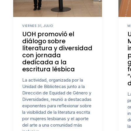
VIERNES 31, JULIO
M
UOH promovió el
diálogo sobre
literatura y diversidad
i
con jornada
p
dedicada a la
escritura lésbica
f
“
La actividad, organizada por la
d
Unidad de Bibliotecas junto a la
Dirección de Equidad de Género y
L
Diversidades, reunió a destacadas
p
exponentes para reflexionar sobre
o
la visibilidad de la literatura escrita
i
por mujeres lesbianas y el aporte
d
del arte a una comunidad más
l