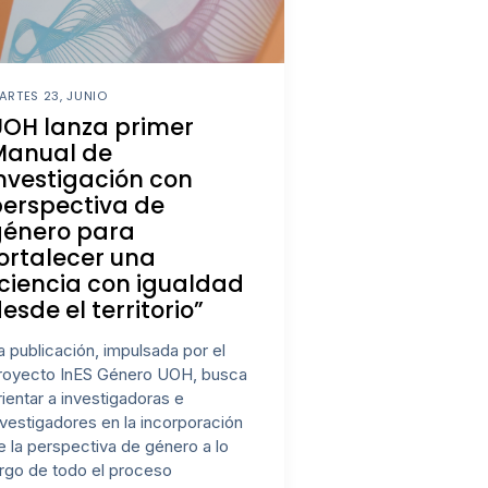
ARTES 23, JUNIO
UOH lanza primer
Manual de
nvestigación con
erspectiva de
género para
ortalecer una
ciencia con igualdad
esde el territorio”
a publicación, impulsada por el
royecto InES Género UOH, busca
rientar a investigadoras e
nvestigadores en la incorporación
e la perspectiva de género a lo
argo de todo el proceso