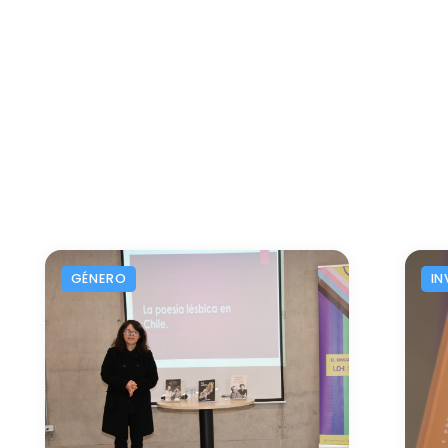
GÉNERO
IN