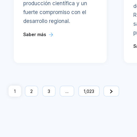
producción científica y un
d
fuerte compromiso con el
R
desarrollo regional.
s
p
Saber más
S
1
2
3
…
1,023