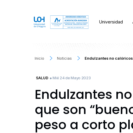
Universidad
Inicio
Noticias
Endulzantes no calóricos
● Mié 24 de Mayo 2023
SALUD
Endulzantes no 
que son “bueno
peso a corto p