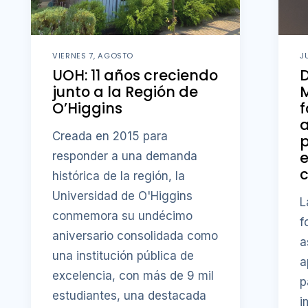
VIERNES 7, AGOSTO
J
UOH: 11 años creciendo
D
junto a la Región de
M
O’Higgins
f
a
Creada en 2015 para
p
responder a una demanda
c
histórica de la región, la
Universidad de O'Higgins
L
conmemora su undécimo
f
aniversario consolidada como
a
una institución pública de
a
excelencia, con más de 9 mil
p
estudiantes, una destacada
i