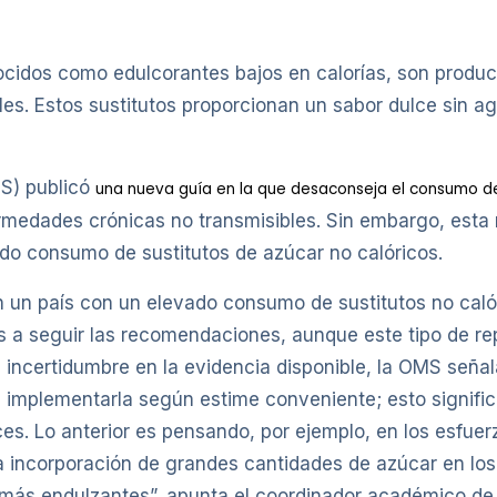
ocidos como edulcorantes bajos en calorías, son product
ales. Estos sustitutos proporcionan un sabor dulce sin a
MS) publicó
una nueva guía en la que desaconseja el consumo de
fermedades crónicas no transmisibles. Sin embargo, est
do consumo de sustitutos de azúcar no calóricos.
n un país con un elevado consumo de sustitutos no caló
s a seguir las recomendaciones, aunque este tipo de rep
la incertidumbre en la evidencia disponible, la OMS se
de implementarla según estime conveniente; esto signifi
ces. Lo anterior es pensando, por ejemplo, en los esfue
la incorporación de grandes cantidades de azúcar en l
e más endulzantes”, apunta el coordinador académico de