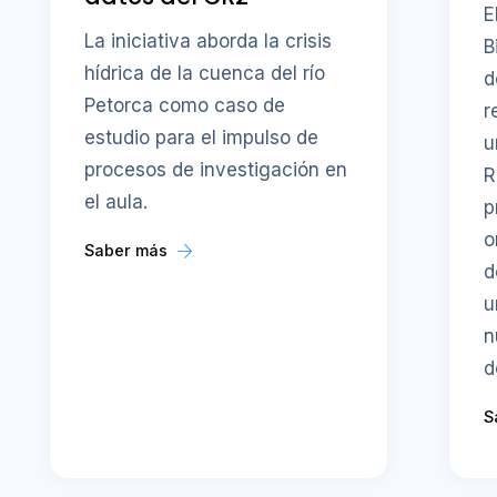
E
La iniciativa aborda la crisis
B
hídrica de la cuenca del río
d
Petorca como caso de
r
estudio para el impulso de
u
procesos de investigación en
R
el aula.
p
o
Saber más
d
u
n
d
S