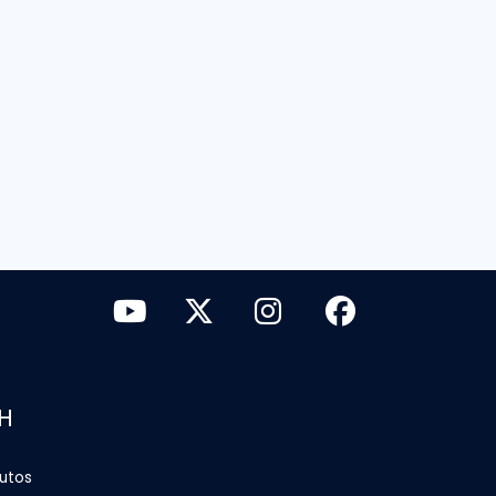
H
tutos