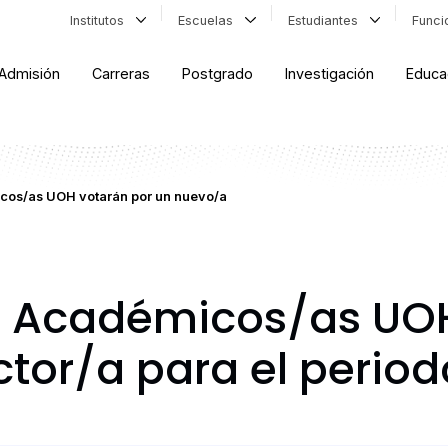
Institutos
Escuelas
Estudiantes
Func
Admisión
Carreras
Postgrado
Investigación
Educa
icos/as UOH votarán por un nuevo/a
io: Académicos/as UO
or/a­­­ para el peri