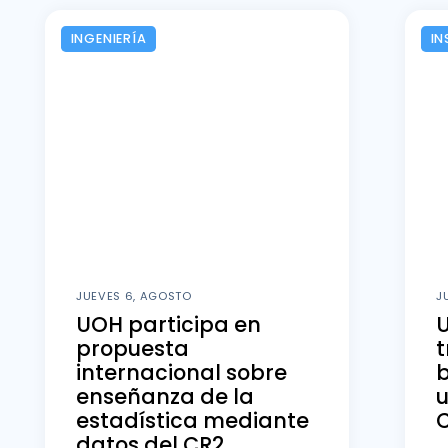
INGENIERÍA
IN
JUEVES 6, AGOSTO
J
UOH participa en
U
propuesta
t
internacional sobre
b
enseñanza de la
u
estadística mediante
datos del CR2