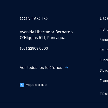
CONTACTO
UO
Insti
Avenida Libertador Bernardo
O'Higgins 611, Rancagua.
Escu
(56) 22903 0000
Estu
Func
Ver todos los teléfonos
Bibli
Tran
Mapa del sitio
TRA