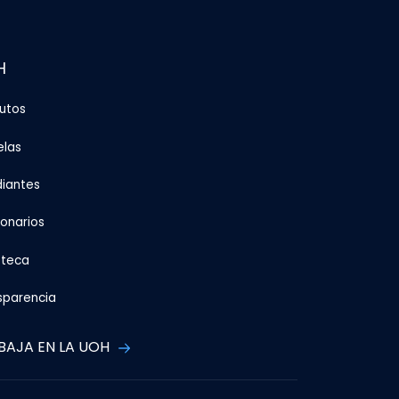
H
tutos
elas
diantes
ionarios
oteca
sparencia
BAJA EN LA UOH