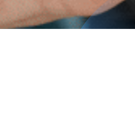
Presentación del diplomado
El Diplomado en Cine en la Escuela constituye un significativo
aporte a la formación continua de las y los docentes de la
Región de O’Higgins, al entregar herramientas teóricas y
prácticas para integrar el cine como recurso pedagógico,
expresivo y creativo en el aula. A través de este programa, la