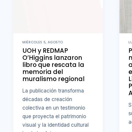
MIÉRCOLES 5, AGOSTO
L
UOH y REDMAP
O’Higgins lanzaron
m
libro que rescata la
memoria del
e
muralismo regional
L
P
La publicación transforma
A
décadas de creación
S
colectiva en un testimonio
s
que proyecta el patrimonio
a
visual y la identidad cultural