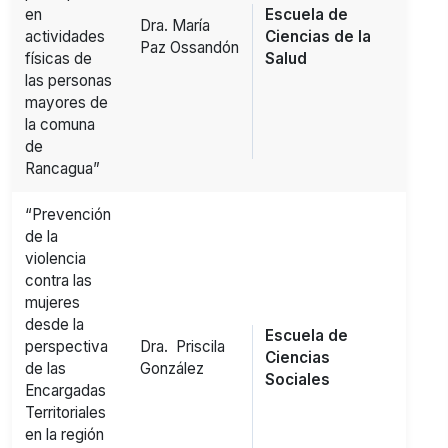
en
Escuela de
Dra. María
actividades
Ciencias de la
Paz Ossandón
físicas de
Salud
las personas
mayores de
la comuna
de
Rancagua”
“Prevención
de la
violencia
contra las
mujeres
desde la
Escuela de
perspectiva
Dra. Priscila
Ciencias
de las
González
Sociales
Encargadas
Territoriales
en la región