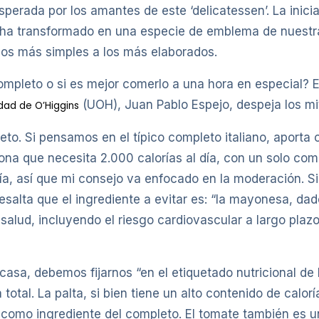
perada por los amantes de este ‘delicatessen’. La inici
 ha transformado en una especie de emblema de nuestra
los más simples a los más elaborados.
ompleto o si es mejor comerlo a una hora en especial? 
(UOH), Juan Pablo Espejo, despeja los mi
dad de O’Higgins
eto. Si pensamos en el típico completo italiano, aporta
sona que necesita 2.000 calorías al día, con un solo co
día, así que mi consejo va enfocado en la moderación. S
esalta que el ingrediente a evitar es: “la mayonesa, da
alud, incluyendo el riesgo cardiovascular a largo plazo. 
casa, debemos fijarnos “en el etiquetado nutricional de
otal. La palta, si bien tiene un alto contenido de calo
a como ingrediente del completo. El tomate también es u