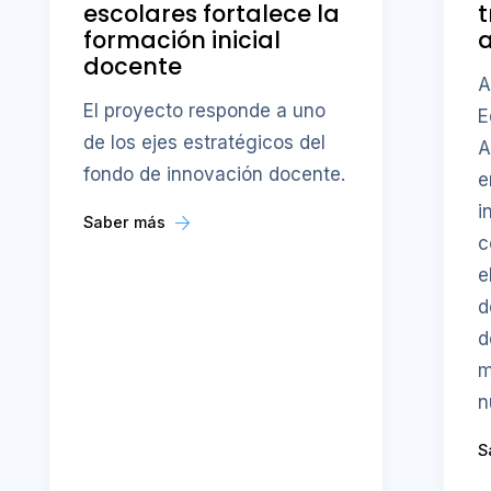
escolares fortalece la
t
formación inicial
a
docente
A
El proyecto responde a uno
E
de los ejes estratégicos del
A
fondo de innovación docente.
e
i
Saber más
c
e
d
d
m
n
S