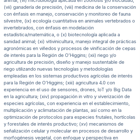
animal, (vi) microbiología aplicada en zoonosis y/o inocuidad,
(vii) ganadería de precisión, (viii) medicina de la conservación
con énfasis en manejo, conservación y monitoreo de fauna
silvestre, (ix) ecología cuantitativa en animales vertebrados o
invertebrados, con énfasis en modelación
estadística/matemática, o (x) biotecnología aplicada a
sanidad animal; (xi) vitivinicultura, manejo integral de prácticas
agronómicas en viñedos y procesos de vinificación de cepas
de interés para la Región de O’Higgins; (xii) riego y/o
agricultura de precisión, diseño y manejo sustentable de
riego utilizando nuevas tecnologías y metodologías
empleadas en los sistemas productivos agrícolas de interés
para la Región de O’Higgins; (xiii) agricultura 4.0 con
experiencia en el uso de sensores, drones, IoT y/o Big Data
en la agricultura; (xiv) propagación in vitro y viverización de
especies agrícolas, con experiencia en el establecimiento,
multiplicación y aclimatación de plantas, así como en la
optimización de protocolos para especies frutales, hortícolas
y forestales de interés productivo; (xv) mecanismos de
señalización celular y molecular en procesos de desarrollo y
morfogénesis vegetal, con enfoque y perspectiva en