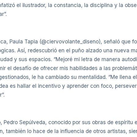
tizó el ilustrador, la constancia, la disciplina y la obse
r”.
ística, Paula Tapia (@ciervovolante_diseno), señaló que f
alógicas. Así, redescubrió en el puño alzado una nueva ma
 ciudad y sus espacios. “Mejoré mi letra de manera autod
 el desafío de ofrecer mis habilidades a las problemáti
gestionados, le ha cambiado su mentalidad. “Me llena el 
idea es hallar el incentivo y aprender con foco, persevera
”.
no, Pedro Sepúlveda, conocido por sus obras de espíritu 
n, también lo hace de la influencia de otros artistas, si