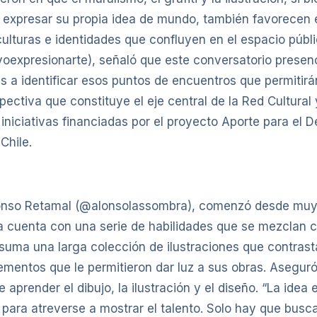
ra expresar su propia idea de mundo, también favorecen 
culturas e identidades que confluyen en el espacio públi
oexpresionarte), señaló que este conversatorio presencia
a identificar esos puntos de encuentros que permitirán 
spectiva que constituye el eje central de la Red Cultural
niciativas financiadas por el proyecto Aporte para el D
Chile.
 Alonso Retamal (@alonsolassombra), comenzó desde mu
ía cuenta con una serie de habilidades que se mezclan co
 suma una larga colección de ilustraciones que contrastan
elementos que le permitieron dar luz a sus obras. Asegur
prender el dibujo, la ilustración y el diseño. “La idea 
ara atreverse a mostrar el talento. Solo hay que buscar