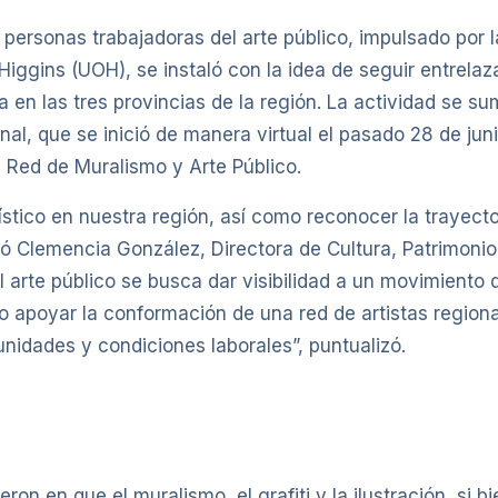
personas trabajadoras del arte público, impulsado por l
Higgins (UOH), se instaló con la idea de seguir entrelaza
 en las tres provincias de la región. La actividad se s
onal, que se inició de manera virtual el pasado 28 de jun
 Red de Muralismo y Arte Público.
tístico en nuestra región, así como reconocer la trayecto
có Clemencia González, Directora de Cultura, Patrimonio
l arte público se busca dar visibilidad a un movimiento
o apoyar la conformación de una red de artistas regionale
unidades y condiciones laborales”, puntualizó.
eron en que el muralismo, el grafiti y la ilustración, si 