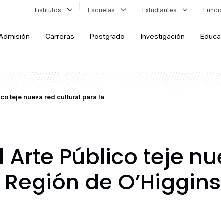
Institutos
Escuelas
Estudiantes
Func
Admisión
Carreras
Postgrado
Investigación
Educa
o teje nueva red cultural para la
Arte Público teje nu
a Región de O’Higgins