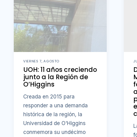
VIERNES 7, AGOSTO
J
UOH: 11 años creciendo
D
junto a la Región de
M
O’Higgins
f
a
Creada en 2015 para
p
responder a una demanda
c
histórica de la región, la
Universidad de O'Higgins
L
conmemora su undécimo
f