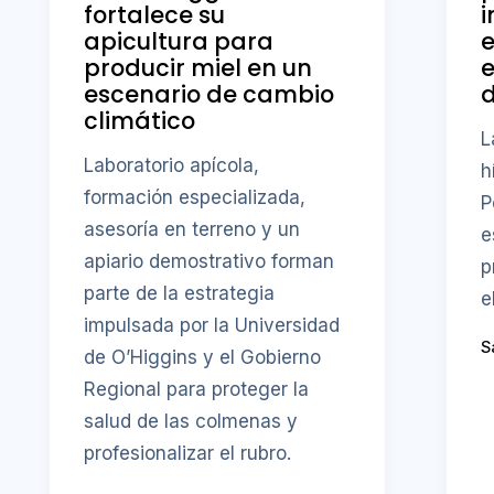
fortalece su
i
apicultura para
producir miel en un
e
escenario de cambio
d
climático
L
Laboratorio apícola,
h
formación especializada,
P
asesoría en terreno y un
e
apiario demostrativo forman
p
parte de la estrategia
e
impulsada por la Universidad
S
de O’Higgins y el Gobierno
Regional para proteger la
salud de las colmenas y
profesionalizar el rubro.