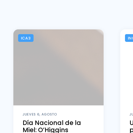
ICA3
IN
JUEVES 6, AGOSTO
J
Día Nacional de la
U
Miel: O’Higgins