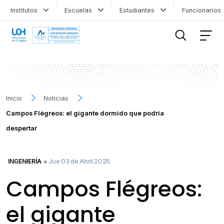
Institutos
Escuelas
Estudiantes
Funcionario
FILTRAR INFORMACIÓN
Inicio
Noticias
Campos Flégreos: el gigante dormido que podría
despertar
● Jue 03 de Abril 2025
INGENIERÍA
Campos Flégreos:
el gigante