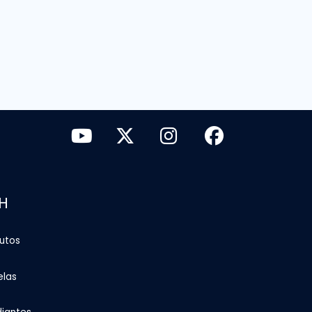
H
tutos
elas