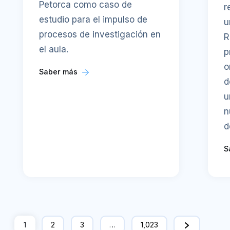
Petorca como caso de
r
estudio para el impulso de
u
procesos de investigación en
R
el aula.
p
o
Saber más
d
u
n
d
S
1
2
3
…
1,023