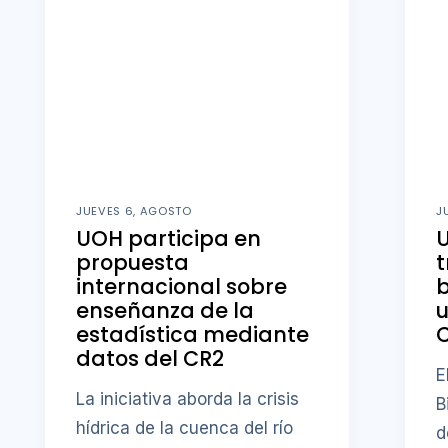
JUEVES 6, AGOSTO
J
UOH participa en
U
propuesta
t
internacional sobre
b
enseñanza de la
u
estadística mediante
datos del CR2
E
La iniciativa aborda la crisis
B
hídrica de la cuenca del río
d