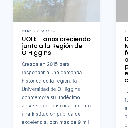
VIERNES 7, AGOSTO
J
UOH: 11 años creciendo
D
junto a la Región de
M
O’Higgins
f
a
Creada en 2015 para
p
responder a una demanda
c
histórica de la región, la
Universidad de O'Higgins
L
conmemora su undécimo
f
aniversario consolidada como
a
una institución pública de
a
excelencia, con más de 9 mil
p