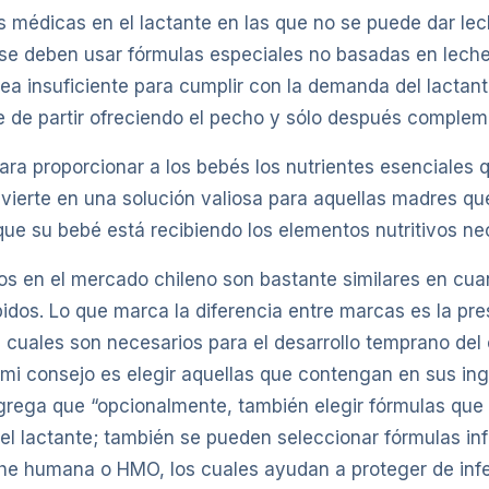
 médicas en el lactante en las que no se puede dar lec
 se deben usar fórmulas especiales no basadas en leche
a insuficiente para cumplir con la demanda del lactante
e de partir ofreciendo el pecho y sólo después compleme
ara proporcionar a los bebés los nutrientes esenciales 
onvierte en una solución valiosa para aquellas madres 
que su bebé está recibiendo los elementos nutritivos ne
s en el mercado chileno son bastante similares en cuan
ípidos. Lo que marca la diferencia entre marcas es la p
cuales son necesarios para el desarrollo temprano del 
e mi consejo es elegir aquellas que contengan en sus i
grega que “opcionalmente, también elegir fórmulas que 
del lactante; también se pueden seleccionar fórmulas inf
he humana o HMO, los cuales ayudan a proteger de infec