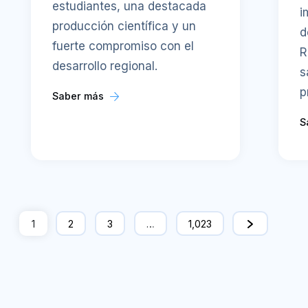
estudiantes, una destacada
i
producción científica y un
d
fuerte compromiso con el
R
desarrollo regional.
s
p
Saber más
S
1
2
3
…
1,023