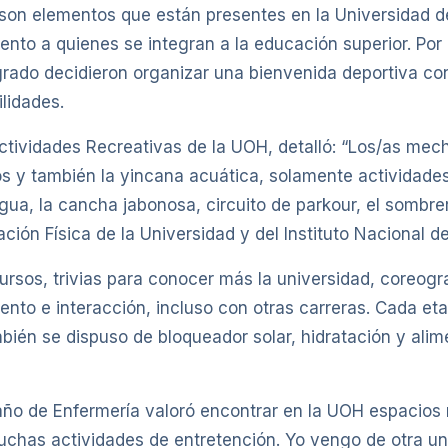
 son elementos que están presentes en la Universidad de
ento a quienes se integran a la educación superior. Por
egrado decidieron organizar una bienvenida deportiva co
ilidades.
ctividades Recreativas de la UOH, detalló: “Los/as mec
os y también la yincana acuática, solamente actividades
gua, la cancha jabonosa, circuito de parkour, el sombrer
ón Física de la Universidad y del Instituto Nacional de
ursos, trivias para conocer más la universidad, coreog
iento e interacción, incluso con otras carreras. Cada et
én se dispuso de bloqueador solar, hidratación y alime
ño de Enfermería valoró encontrar en la UOH espacios r
uchas actividades de entretención. Yo vengo de otra u