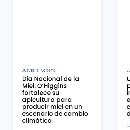
JUEVES 6, AGOSTO
J
Día Nacional de la
U
Miel: O’Higgins
fortalece su
i
apicultura para
producir miel en un
e
escenario de cambio
d
climático
L