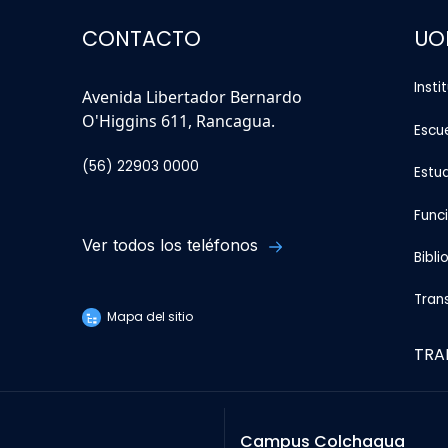
CONTACTO
UO
Insti
Avenida Libertador Bernardo
O'Higgins 611, Rancagua.
Escu
(56) 22903 0000
Estu
Func
Ver todos los teléfonos
Bibli
Tran
Mapa del sitio
TRA
Campus Colchagua