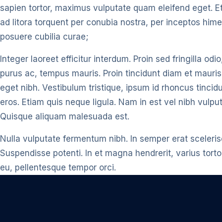
sapien tortor, maximus vulputate quam eleifend eget. E
ad litora torquent per conubia nostra, per inceptos him
posuere cubilia curae;
Integer laoreet efficitur interdum. Proin sed fringilla o
purus ac, tempus mauris. Proin tincidunt diam et mauris p
eget nibh. Vestibulum tristique, ipsum id rhoncus tinci
eros. Etiam quis neque ligula. Nam in est vel nibh vulput
Quisque aliquam malesuada est.
Nulla vulputate fermentum nibh. In semper erat sceleri
Suspendisse potenti. In et magna hendrerit, varius tort
eu, pellentesque tempor orci.