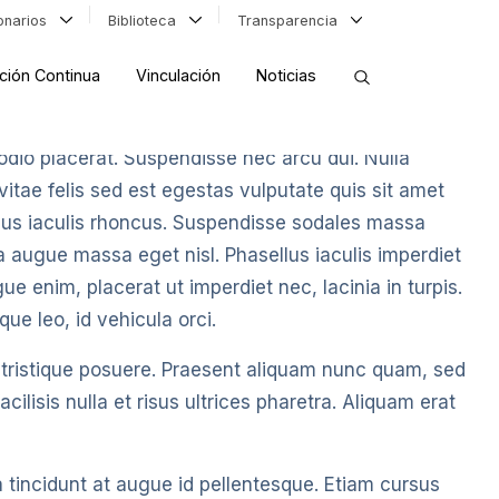
ionarios
Biblioteca
Transparencia
ción Continua
Vinculación
Noticias
ORDENAR RESULTADOS
odio placerat. Suspendisse nec arcu dui. Nulla
 vitae felis sed est egestas vulputate quis sit amet
risus iaculis rhoncus. Suspendisse sodales massa
a augue massa eget nisl. Phasellus iaculis imperdiet
FILTRAR INFORMACIÓN
ue enim, placerat ut imperdiet nec, lacinia in turpis.
que leo, id vehicula orci.
ristique posuere. Praesent aliquam nunc quam, sed
cilisis nulla et risus ultrices pharetra. Aliquam erat
a tincidunt at augue id pellentesque. Etiam cursus