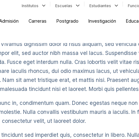
Institutos
Escuelas
Estudiantes
Func
Admisión
Carreras
Postgrado
Investigación
Educa
 Vivamus dignissim dolor id risus aliquam, sed vehicula 
tempor elit, sed auctor nibh massa vel lacus. Suspendisse
. Fusce eget interdum nulla. Cras lobortis velit vitae 
nare iaculis rhoncus, dui odio maximus lacus, ut vehicul
 Nam sit amet tristique erat, et mattis nisi. Praesent aug
m malesuada tincidunt nisi et laoreet. Morbi quis pellentes
 nunc in, condimentum quam. Donec egestas neque non t
olestie. Nulla convallis vestibulum mauris a iaculis. In fa
onsectetur velit, ut laoreet dolor.
incidunt sed imperdiet quis, consectetur in libero. Null