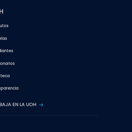
H
tutos
elas
diantes
ionarios
oteca
sparencia
BAJA EN LA UOH