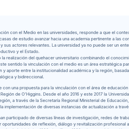
lación con el Medio en las universidades, responde a que el conte
casas de estudio avanzar hacia una academia pertinente a las co
 y sus actores relevantes. La universidad ya no puede ser un en
ductivo y el Estado.
 la realización del quehacer universitario combinando el conocimi
este sentido la vinculación con el medio es un área estratégica par
 y aporte entre la institucionalidad académica y la región, basad
alógica y bidireccional.
e con una propuesta para la vinculación con el área de educación 
 Región de O’Higgins. Desde el año 2016 y este 2017 la Universid
gión, a través de la Secretaría Regional Ministerial de Educación
a implementación de diversas instancias de actualización a travé
n participado de diversas líneas de investigación, redes de trabaj
portunidades de reflexión, diálogo y revitalización profesional a s