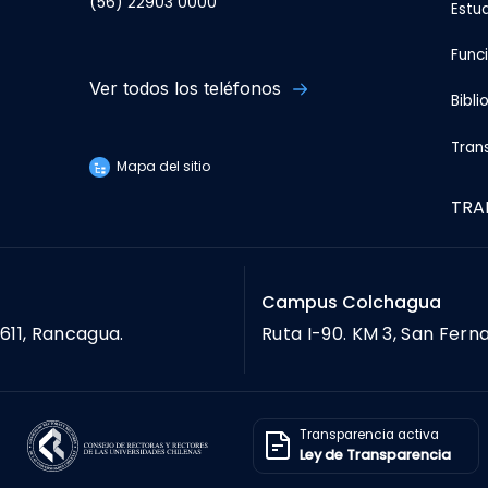
(56) 22903 0000
Estu
Func
Ver todos los teléfonos
Bibli
Tran
Mapa del sitio
TRA
Campus Colchagua
611, Rancagua.
Ruta I-90. KM 3, San Fern
Transparencia activa
Ley de Transparencia