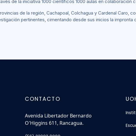
és de la iniciativa 1000 científicos 1000 aulas en colaboración c
provincias de la región, Cachapoal, Colchagua y Cardenal Caro, c
estigación pertinentes, cimentando desde sus inicios la impronta 
CONTACTO
UO
Insti
Avenida Libertador Bernardo
O'Higgins 611, Rancagua.
Escu