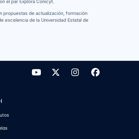
on el par Explora Conicyt.
on propuestas de actualización, formación
de excelencia de la Universidad Estatal de
H
tutos
elas