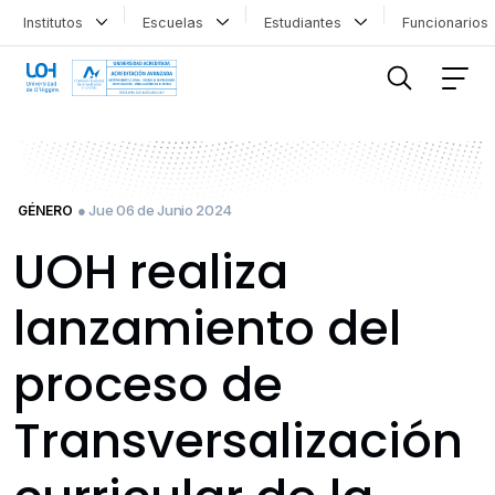
Institutos
Escuelas
Estudiantes
Funcionario
FILTRAR INFORMACIÓN
● Jue 06 de Junio 2024
GÉNERO
UOH realiza
lanzamiento del
proceso de
Transversalización