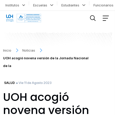
Institutos
Escuelas
Estudiantes
Funcionario
FILTRAR INFORMACIÓN
Inicio
Noticias
UOH acogió novena versión de la Jornada Nacional
de la
● Vie 11 de Agosto 2023
SALUD
UOH acogió
novena versión