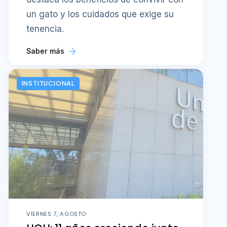
INSTITUCIONAL
VIERNES 7, AGOSTO
UOH: 11 años creciendo junto
a la Región de O’Higgins
Creada en 2015 para responder a una
demanda histórica de la región, la
Universidad de O'Higgins conmemora