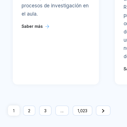
procesos de investigación en
R
el aula.
p
o
Saber más
d
u
n
d
S
1
2
3
…
1,023