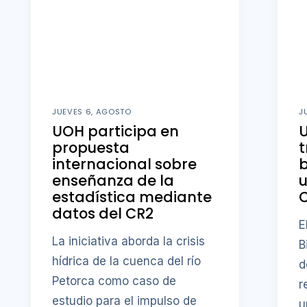
JUEVES 6, AGOSTO
J
UOH participa en
U
propuesta
t
internacional sobre
b
enseñanza de la
u
estadística mediante
datos del CR2
E
La iniciativa aborda la crisis
B
hídrica de la cuenca del río
d
Petorca como caso de
r
estudio para el impulso de
u