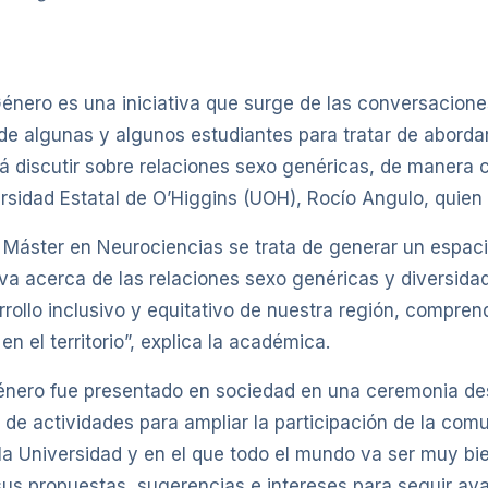
 Género es una iniciativa que surge de las conversacio
 de algunas y algunos estudiantes para tratar de aborda
discutir sobre relaciones sexo genéricas, de manera crít
rsidad Estatal de O’Higgins (UOH), Rocío Angulo, quien t
 Máster en Neurociencias se trata de generar un espacio
iva acerca de las relaciones sexo genéricas y diversida
esarrollo inclusivo y equitativo de nuestra región, comp
n el territorio”, explica la académica.
 Género fue presentado en sociedad en una ceremonia d
 de actividades para ampliar la participación de la com
 la Universidad y en el que todo el mundo va ser muy b
us propuestas, sugerencias e intereses para seguir ava