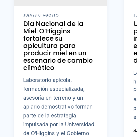
JUEVES 6, AGOSTO
J
Día Nacional de la
U
Miel: O’Higgins
fortalece su
i
apicultura para
producir miel en un
e
escenario de cambio
d
climático
L
Laboratorio apícola,
h
formación especializada,
P
asesoría en terreno y un
e
apiario demostrativo forman
p
parte de la estrategia
e
impulsada por la Universidad
S
de O’Higgins y el Gobierno