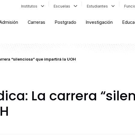
Institutos
Escuelas
Estudiantes
Func
Admisión
Carreras
Postgrado
Investigación
Educa
rrera “silenciosa” que impartirá la UOH
ca: La carrera “sile
OH