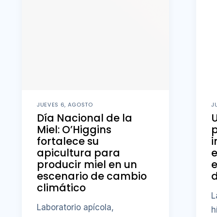
JUEVES 6, AGOSTO
J
Día Nacional de la
U
Miel: O’Higgins
fortalece su
i
apicultura para
producir miel en un
e
escenario de cambio
d
climático
L
Laboratorio apícola,
h