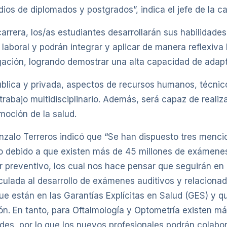
ios de diplomados y postgrados”, indica el jefe de la ca
carrera, los/as estudiantes desarrollarán sus habilidade
aboral y podrán integrar y aplicar de manera reflexiva l
igación, logrando demostrar una alta capacidad de adap
ública y privada, aspectos de recursos humanos, técnico
 trabajo multidisciplinario. Además, será capaz de reali
moción de la salud.
nzalo Terreros indicó que “Se han dispuesto tres mencio
do debido a que existen más de 45 millones de exámenes
 preventivo, los cual nos hace pensar que seguirán en 
culada al desarrollo de exámenes auditivos y relacionad
ue están en las Garantías Explícitas en Salud (GES) y 
n. En tanto, para Oftalmología y Optometría existen má
es, por lo que los nuevos profesionales podrán colabor