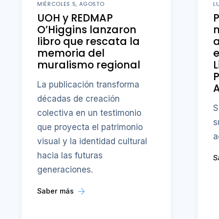
MIÉRCOLES 5, AGOSTO
L
UOH y REDMAP
O’Higgins lanzaron
m
libro que rescata la
memoria del
e
muralismo regional
L
P
La publicación transforma
A
décadas de creación
S
colectiva en un testimonio
s
que proyecta el patrimonio
a
visual y la identidad cultural
hacia las futuras
S
generaciones.
Saber más