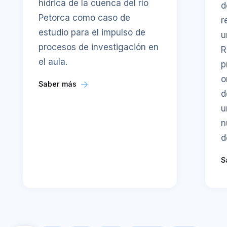
hídrica de la cuenca del río
d
Petorca como caso de
r
estudio para el impulso de
u
procesos de investigación en
R
el aula.
p
o
Saber más
d
u
n
d
S