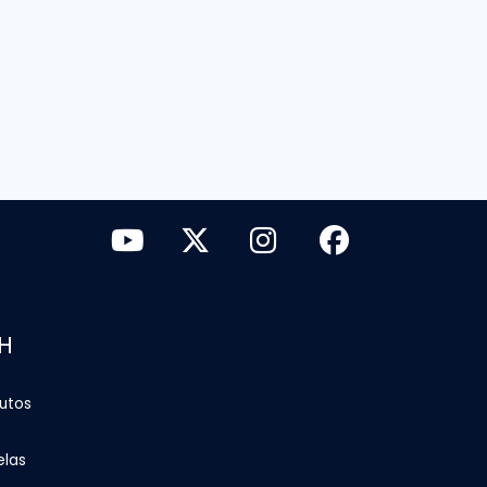
H
tutos
elas