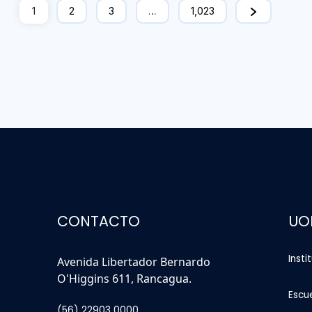
1
2
3
…
1,023
CONTACTO
UO
Insti
Avenida Libertador Bernardo
O'Higgins 611, Rancagua.
Escu
(56) 22903 0000