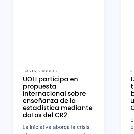
JUEVES 6, AGOSTO
J
UOH participa en
U
propuesta
t
internacional sobre
b
enseñanza de la
u
estadística mediante
datos del CR2
E
La iniciativa aborda la crisis
B