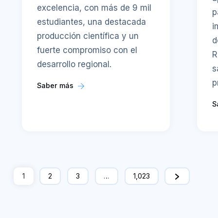
excelencia, con más de 9 mil
p
estudiantes, una destacada
i
producción científica y un
d
fuerte compromiso con el
R
desarrollo regional.
s
p
Saber más
S
1
2
3
…
1,023