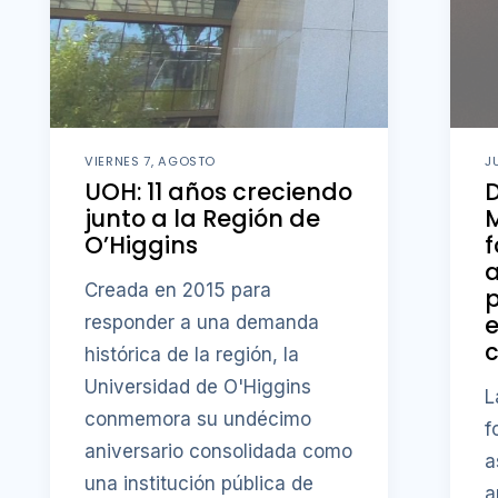
VIERNES 7, AGOSTO
J
UOH: 11 años creciendo
D
junto a la Región de
M
O’Higgins
f
a
Creada en 2015 para
p
responder a una demanda
c
histórica de la región, la
Universidad de O'Higgins
L
conmemora su undécimo
f
aniversario consolidada como
a
una institución pública de
a