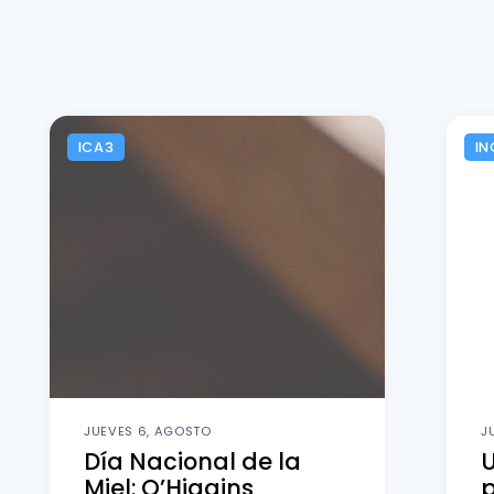
ICA3
IN
JUEVES 6, AGOSTO
J
Día Nacional de la
U
Miel: O’Higgins