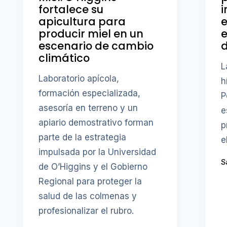
fortalece su
i
apicultura para
producir miel en un
e
escenario de cambio
d
climático
L
Laboratorio apícola,
h
formación especializada,
P
asesoría en terreno y un
e
apiario demostrativo forman
p
parte de la estrategia
e
impulsada por la Universidad
S
de O’Higgins y el Gobierno
Regional para proteger la
salud de las colmenas y
profesionalizar el rubro.