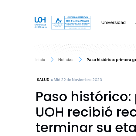
Universidad
Inicio
Noticias
Paso histórico: primera 
● Mié 22 de Noviembre 2023
SALUD
Paso histórico
UOH recibió re
terminar su et