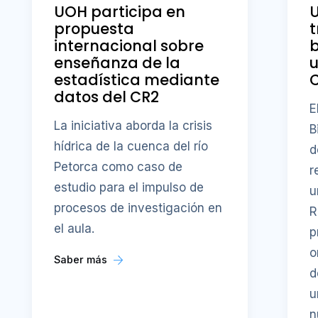
UOH participa en
U
propuesta
t
internacional sobre
b
enseñanza de la
u
estadística mediante
datos del CR2
E
La iniciativa aborda la crisis
B
hídrica de la cuenca del río
d
Petorca como caso de
r
estudio para el impulso de
u
procesos de investigación en
R
el aula.
p
o
Saber más
d
u
n