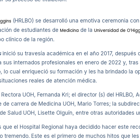
(HRLBO) se desarrolló una emotiva ceremonia con 
iggins
ración de estudiantes de
de la
Medicina
Universidad de O’Higg
o clínico de la región.
s
inició su travesía académica en el año 2017, después 
a sus internados profesionales en enero de 2022 y, tras
o, lo cual enriqueció su formación y les ha brindado la o
situaciones reales de atención médica.
a Rectora UOH, Fernanda Kri; el director (s) del HRLBO, A
e de carrera de Medicina UOH, Mario Torres; la subdire
de Salud UOH, Lisette Olguín, entre otras autoridades un
s que el Hospital Regional haya decidido hacer este rec
lo tremendo. Este es el primero de muchos hitos que les