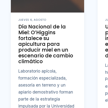
JUEVES 6, AGOSTO
J
Día Nacional de la
U
Miel: O’Higgins
fortalece su
i
apicultura para
producir miel en un
e
escenario de cambio
d
climático
L
Laboratorio apícola,
h
formación especializada,
P
asesoría en terreno y un
e
apiario demostrativo forman
p
parte de la estrategia
e
impulsada por la Universidad