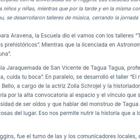
 niños y niñas, mientras que por la tarde y en la misma com
u, se desarrollaron talleres de música, cerrando la jornada
bara Aravena, la Escuela dio el vamos con los talleres “
es prehistóricos”. Mientras que la licenciada en Astron
una”.
ula Jaraquemada de San Vicente de Tagua Tagua, profes
da, cuida tu boca”. En paralelo, se desarrolló el taller “
ello, a cargo de la actriz Zoila Schrojel y la historiado
ía por la alta convocatoria al espacio y el vínculo que 
sidad de ser oídos y que hablar del monstruo de Tagua
as del lugar. Eso nos permite nutrir la historia que a 
ins, fue el turno de las y los comunicadores locales, qu