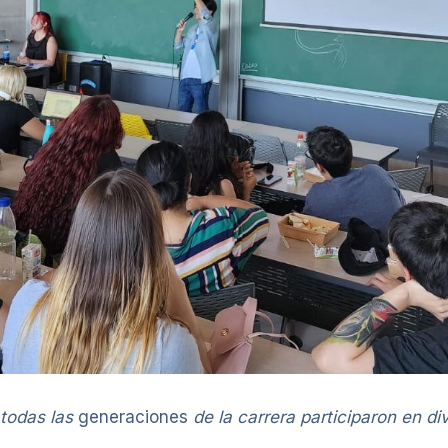
 todas las
generaciones
de la carrera participaron en di