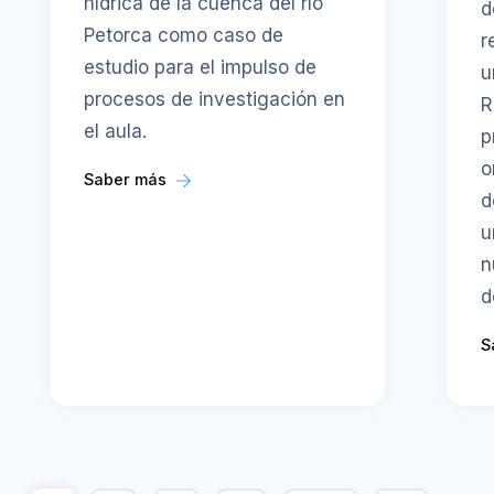
hídrica de la cuenca del río
d
Petorca como caso de
r
estudio para el impulso de
u
procesos de investigación en
R
el aula.
p
o
Saber más
d
u
n
d
S