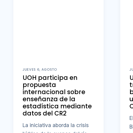
JUEVES 6, AGOSTO
J
UOH participa en
U
propuesta
t
internacional sobre
b
enseñanza de la
u
estadística mediante
datos del CR2
E
La iniciativa aborda la crisis
B