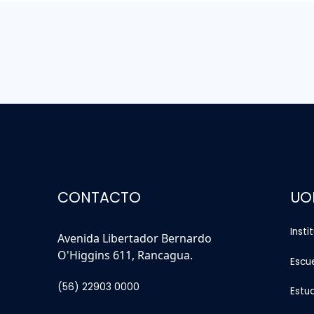
CONTACTO
UO
Insti
Avenida Libertador Bernardo
O'Higgins 611, Rancagua.
Escu
(56) 22903 0000
Estu