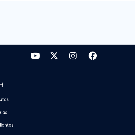
H
tutos
elas
diantes