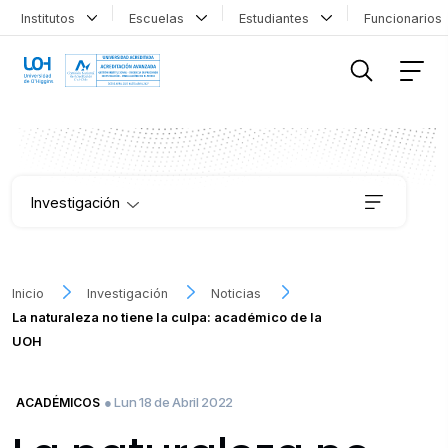
Institutos
Escuelas
Estudiantes
Funcionario
FILTRAR INFORMACIÓN
Investigación
Institutos
Inicio
Investigación
Noticias
La naturaleza no tiene la culpa: académico de la
Proyectos
UOH
Publicaciones
● Lun 18 de Abril 2022
ACADÉMICOS