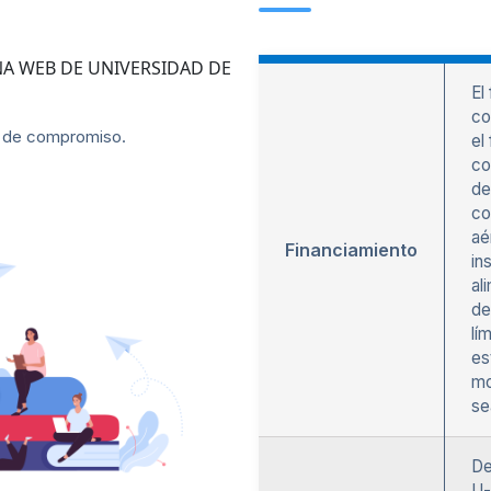
A WEB DE UNIVERSIDAD DE
El
co
 de compromiso.
el
co
de
co
aé
Financiamiento
in
al
de
lí
es
mo
se
De
U-