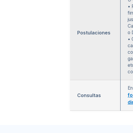
• 
fi
ju
Ca
Postulaciones
o 
• 
ca
co
ga
et
co
En
fo
Consultas
di