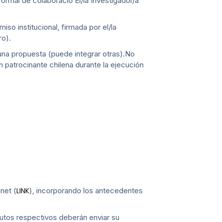
rmal de colaboració El/la Investigador/a
so institucional, firmada por el/la
ro).
una propuesta (puede integrar otras).No
 patrocinante chilena durante la ejecución
net (
), incorporando los antecedentes
LINK
tutos respectivos deberán enviar su