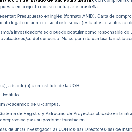
institución del Estado de S
ão Paulo (Brasil)
, con compromiso fo
puesta en conjunto con su contraparte brasileña.
resentar: Presupuesto en inglés (formato ANID). Carta de compromi
to legal que acredite su objeto social (estatutos, escritura u ot
mismo/a investigador/a solo puede postular como responsable de 
evaluadores/as del concurso. No se permite cambiar la institución
a), adscrito(a) a un Instituto de la UOH.
 Instituto.
culum Académico de U-campus.
el Sistema de Registro y Patrocinio de Proyectos ubicado en la intra
 compromiso para su posterior tramitación.
ás de un(a) investigador(a) UOH los(as) Directores(as) de Insti