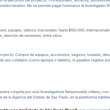
 la ejecución del proyecto: Profesionales, técnicos, administrati
postdoctorados. No se permite pagar honorarios al Investigado/ R
are, pasajes, viáticos (nacionales: hasta $150.000; internacionale
je, atención de reuniones, entre otros.
 proyecto: Compra de equipos, accesorios, seguros, traslado, des
 de uso cotidiano (como laptops o tablets), ni aquellos regidos 
a
era conjunta por un/a Investigador/a Responsable chileno, con el
te de la Agencia del Estado de Sao Paulo, en la plataforma habil