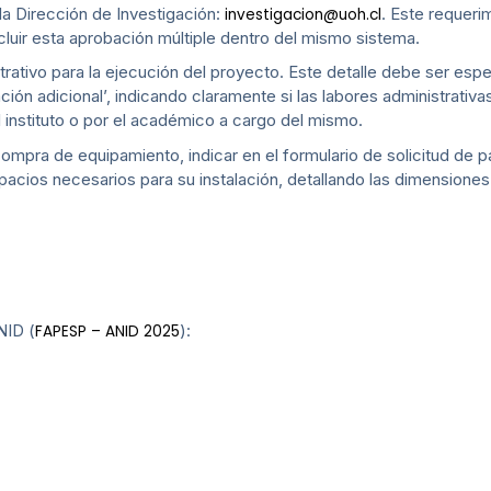
la Dirección de Investigación:
. Este requerim
investigacion@uoh.cl
cluir esta aprobación múltiple dentro del mismo sistema.
rativo para la ejecución del proyecto. Este detalle debe ser espe
ación adicional’, indicando claramente si las labores administrativ
l instituto o por el académico a cargo del mismo.
compra de equipamiento, indicar en el formulario de solicitud de pa
espacios necesarios para su instalación, detallando las dimensione
NID (
):
FAPESP – ANID 2025