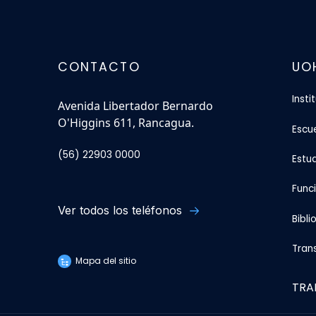
CONTACTO
UO
Insti
Avenida Libertador Bernardo
O'Higgins 611, Rancagua.
Escu
(56) 22903 0000
Estu
Func
Ver todos los teléfonos
Bibli
Tran
Mapa del sitio
TRA