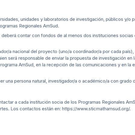
sidades, unidades y laboratorios de investigación, públicos y/o p
 Programas Regionales AmSud.
 deberá contar con fondos de al menos dos instituciones socias d
dor/a nacional del proyecto (uno/a coordinador/a por cada país),
uien será responsable de enviar la propuesta de investigación en 
s Programa AmSud, en la recepción de las comunicaciones y en la 
ser una persona natural, investigador/a o académico/a con grado 
actar a cada institución socia de los Programas Regionales AmSu
partes. Los contactos están en: https://www.sticmathamsud.org/.