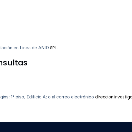
tulación en Línea de ANID
.
SPL
nsultas
ns: 1° piso, Edificio A; o al correo electrónico
direccion.investig