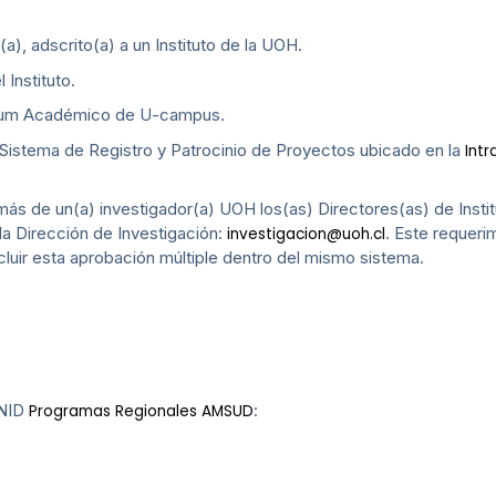
a), adscrito(a) a un Instituto de la UOH.
 Instituto.
culum Académico de U-campus.
del Sistema de Registro y Patrocinio de Proyectos ubicado en la
Intr
ás de un(a) investigador(a) UOH los(as) Directores(as) de Insti
la Dirección de Investigación:
. Este requerim
investigacion@uoh.cl
cluir esta aprobación múltiple dentro del mismo sistema.
ANID
:
Programas Regionales AMSUD