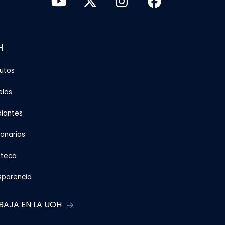
H
tutos
elas
diantes
ionarios
oteca
sparencia
BAJA EN LA UOH