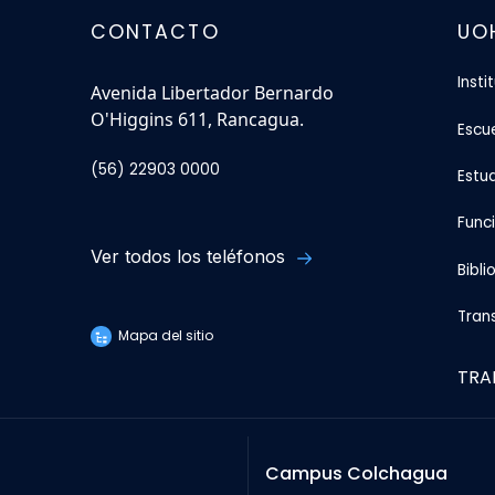
CONTACTO
UO
Insti
Avenida Libertador Bernardo
O'Higgins 611, Rancagua.
Escu
(56) 22903 0000
Estu
Func
Ver todos los teléfonos
Bibli
Tran
Mapa del sitio
TRA
Campus Colchagua