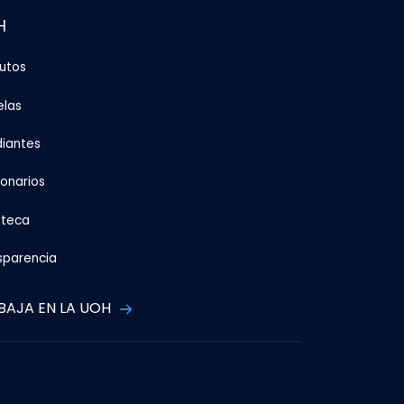
H
tutos
elas
diantes
ionarios
oteca
sparencia
BAJA EN LA UOH