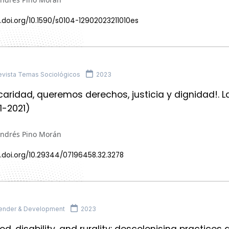
.doi.org/10.1590/s0104-12902023211010es
vista Temas Sociológicos
2023
caridad, queremos derechos, justicia y dignidad!. 
11-2021)
Andrés Pino Morán
x.doi.org/10.29344/07196458.32.3278
ender & Development
2023
d, disability, and rurality: descolonising practices