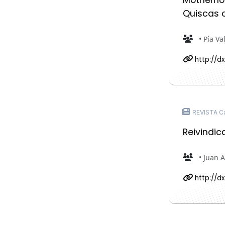
Quiscas c
• Pía Va
http://dx
REVISTA Ca
Reivindica
• Juan A
http://dx