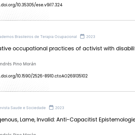
.doi.org/10.35305/ese.v9i17.324
dernos Brasileiros de Terapia Ocupacional
2023
tive occupational practices of activist with disabiliti
Andrés Pino Morán
.doi.org/10.1590/2526-8910.ctoAO269135102
vista Saude e Sociedade
2023
igenous, Lame, Invalid: Anti-Capacitist Epistemologi
Andrés Pino Morán