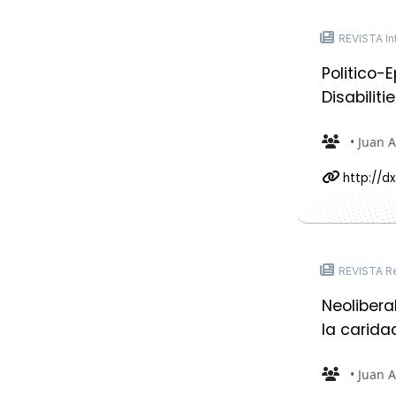
REVISTA Int
Politico-
Disabiliti
• Juan 
http://dx
REVISTA Re
Neolibera
la carida
• Juan 