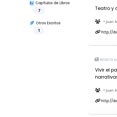
Capítulos de Libros
Teatro y 
7
• Juan 
Otros Escritos
1
http://dx
REVISTA Sa
Vivir el 
narrativa
• Juan 
http://dx