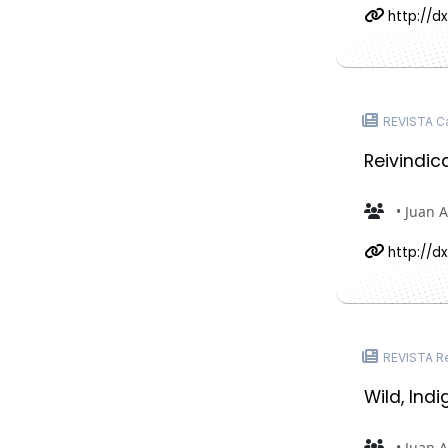
http://dx
REVISTA Ca
Reivindica
• Juan 
http://dx
REVISTA Re
Wild, Ind
• Juan 