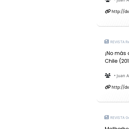
http://dx
REVISTA Re
¡No más 
Chile (20
• Juan 
http://d
REVISTA G
Motherhoo