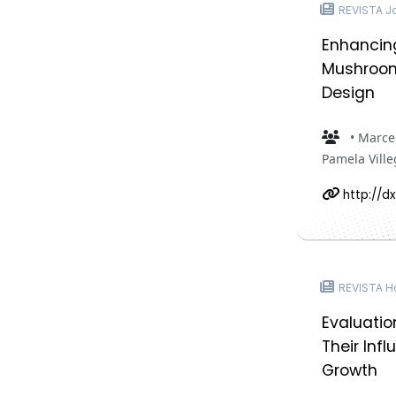
REVISTA Jou
Enhancing
Mushroom 
Design
• Marcel
Pamela Ville
http://d
REVISTA Ho
Evaluatio
Their Inf
Growth