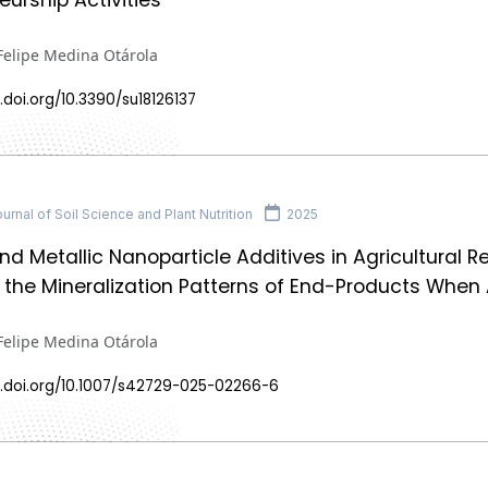
Felipe Medina Otárola
.doi.org/10.3390/su18126137
rnal of Soil Science and Plant Nutrition
2025
nd Metallic Nanoparticle Additives in Agricultural
the Mineralization Patterns of End-Products When 
Felipe Medina Otárola
x.doi.org/10.1007/s42729-025-02266-6