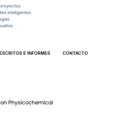
 proyectos
es inteligentes
ogías
suelos.
ESCRITOS E INFORMES
CONTACTO
s on Physicochemical