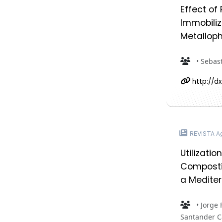
Effect of
Immobiliz
Metalloph
• Sebast
http://d
REVISTA A
Utilizati
Compostin
a Medite
• Jorge 
Santander C