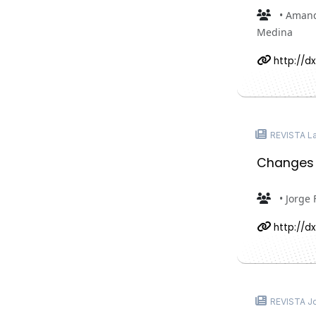
• Amand
Medina
http://dx
REVISTA L
Changes i
• Jorge 
http://dx
REVISTA Jou