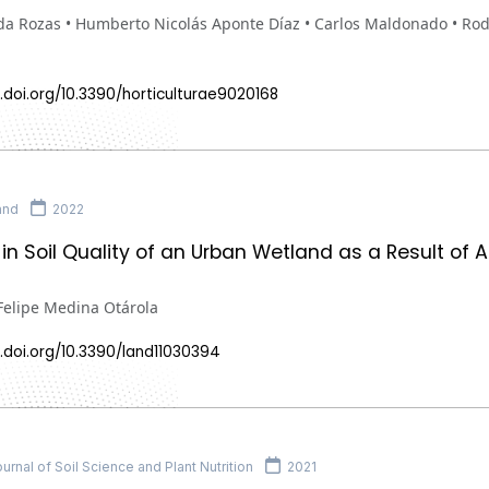
a Rozas • Humberto Nicolás Aponte Díaz • Carlos Maldonado • Rodr
.doi.org/10.3390/horticulturae9020168
and
2022
n Soil Quality of an Urban Wetland as a Result of
Felipe Medina Otárola
.doi.org/10.3390/land11030394
rnal of Soil Science and Plant Nutrition
2021