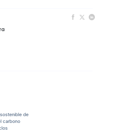
ra
sostenible de
el carbono
clos