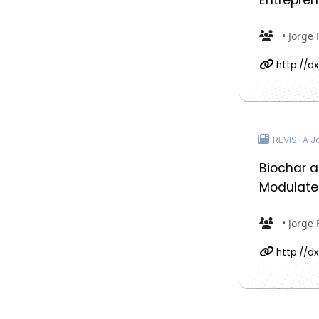
• Jorge 
http://dx
REVISTA Jou
Biochar a
Modulate 
• Jorge 
http://d