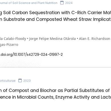
rnal of Soil Science and Plant Nutrition
2024
 Soil Carbon Sequestration with C-Rich Carrier Mat
Substrate and Composted Wheat Straw: Implication
a Calabi-Floody • Jorge Felipe Medina Otárola • Alan E. Richardson
gas-Pizarro
x.doi.org/10.1007/s42729-024-01997-2
rticulturae
2023
n of Compost and Biochar as Partial Substitutes o
luence in Microbial Counts, Enzyme Activity and Lact