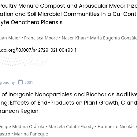
 Poultry Manure Compost and Arbuscular Mycorrhiza
ation and Soil Microbial Communities in a Cu-Cont
yte Oenothera Picensis
ián Meier • Francisca Moore • Naser Khan • María Eugenia Gonzále
x.doi.org/10.1007/s42729-021-00493-1
gronomy
2021
on of Inorganic Nanoparticles and Biochar as Additiv
g: Effects of End-Products on Plant Growth, C and 
rranean Region
Felipe Medina Otárola • Marcela Calabi-Floody • Humberto Nicolás A
astro • Marina Paneque