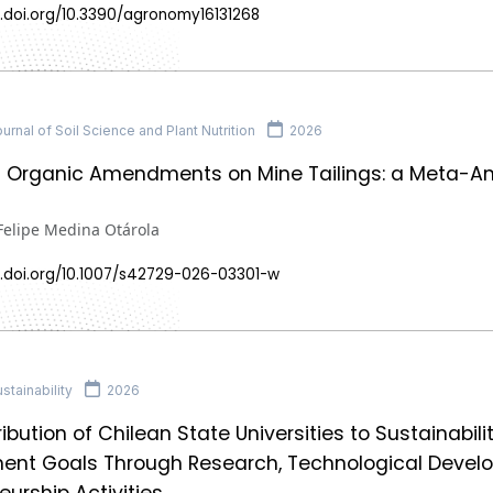
x.doi.org/10.3390/agronomy16131268
rnal of Soil Science and Plant Nutrition
2026
f Organic Amendments on Mine Tailings: a Meta-An
Felipe Medina Otárola
x.doi.org/10.1007/s42729-026-03301-w
tainability
2026
ibution of Chilean State Universities to Sustainabil
ent Goals Through Research, Technological Develo
eurship Activities