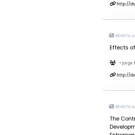
http://d
REVISTA Jou
Effects o
• Jorge 
http://d
REVISTA Sus
The Contr
Developm
Entrepren