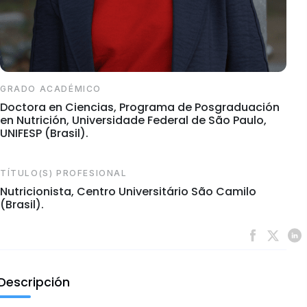
GRADO ACADÉMICO
Doctora en Ciencias, Programa de Posgraduación
en Nutrición, Universidade Federal de São Paulo,
UNIFESP (Brasil).
TÍTULO(S) PROFESIONAL
Nutricionista, Centro Universitário São Camilo
(Brasil).
Descripción