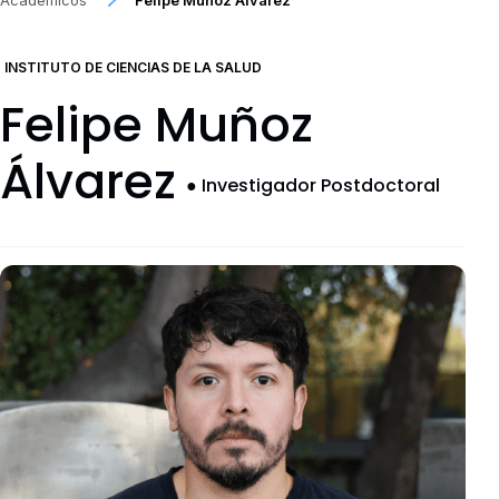
Académicos
Felipe Muñoz Álvarez
Proyectos
INSTITUTO DE CIENCIAS DE LA SALUD
Publicaciones
Felipe Muñoz
Convocatorias
Álvarez
●
Investigador Postdoctoral
Documentos descargables
Comités Institucionales