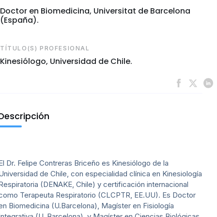
Doctor en Biomedicina, Universitat de Barcelona
(España).
TÍTULO(S) PROFESIONAL
Kinesiólogo, Universidad de Chile.
Descripción
El Dr. Felipe Contreras Briceño es Kinesiólogo de la
Universidad de Chile, con especialidad clínica en Kinesiología
Respiratoria (DENAKE, Chile) y certificación internacional
como Terapeuta Respiratorio (CLCPTR, EE.UU). Es Doctor
en Biomedicina (U.Barcelona), Magíster en Fisiología
Integrativa (U. Barcelona), y Magíster en Ciencias Biológicas