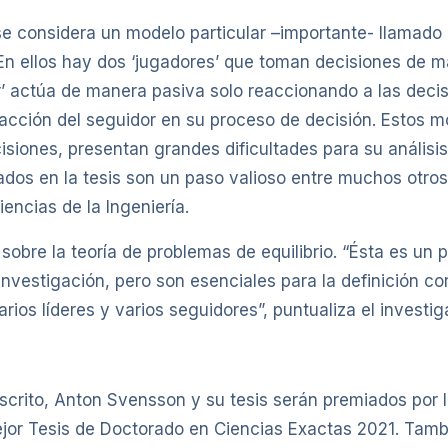
 se considera un modelo particular –importante- llamado 
n ellos hay dos ‘jugadores’ que toman decisiones de ma
’ actúa de manera pasiva solo reaccionando a las decisio
 reacción del seguidor en su proceso de decisión. Estos
cisiones, presentan grandes dificultades para su análisi
ados en la tesis son un paso valioso entre muchos otros 
encias de la Ingeniería.
ta sobre la teoría de problemas de equilibrio. “Ésta es u
investigación, pero son esenciales para la definición co
ios líderes y varios seguidores”, puntualiza el investig
escrito, Anton Svensson y su tesis serán premiados por 
or Tesis de Doctorado en Ciencias Exactas 2021. Tambié