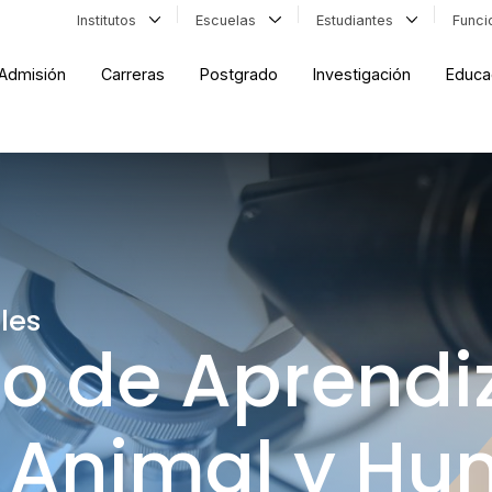
Institutos
Escuelas
Estudiantes
Func
Admisión
Carreras
Postgrado
Investigación
Educa
les
io de Aprendi
 Animal y H