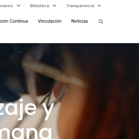
ionarios
Biblioteca
Transparencia
ción Continua
Vinculación
Noticias
ORDENAR RESULTADOS
FILTRAR INFORMACIÓN
zaje y
umana