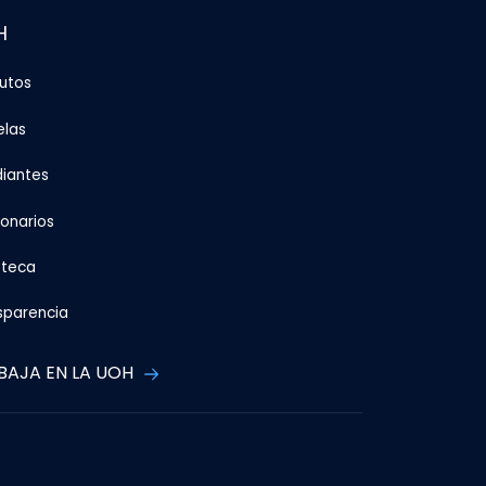
H
tutos
elas
diantes
ionarios
oteca
sparencia
BAJA EN LA UOH