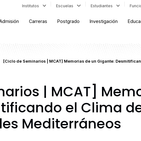
Institutos
Escuelas
Estudiantes
Func
Admisión
Carreras
Postgrado
Investigación
Educa
[Ciclo de Seminarios | MCAT] Memorias de un Gigante: Desmitifica
narios | MCAT] Memo
tificando el Clima d
lles Mediterráneos