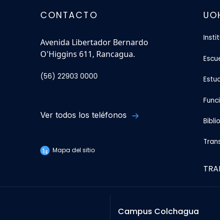
CONTACTO
UO
Insti
Avenida Libertador Bernardo
O'Higgins 611, Rancagua.
Escu
(56) 22903 0000
Estu
Func
Ver todos los teléfonos
Bibli
Tran
Mapa del sitio
TRA
Campus Colchagua