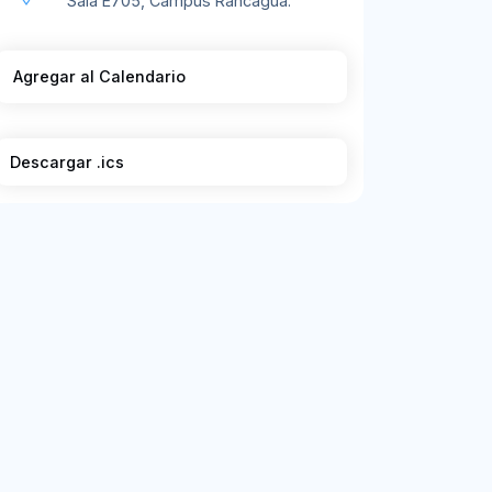
Sala E705, Campus Rancagua.
Agregar al Calendario
Descargar .ics