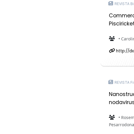
REVISTA Bi
Commerci
Piscirick
• Caroli
http://dx
REVISTA Fi
Nanostruc
nodavirus
• Rosema
Pesarrodon