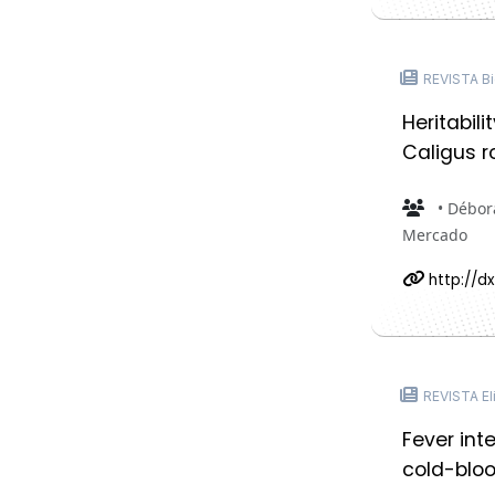
REVISTA Bi
Heritabil
Caligus r
• Débora
Mercado
http://dx
REVISTA El
Fever int
cold-blo