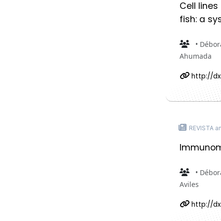
Cell line
fish: a s
• Débora
Ahumada
http://dx.
REVISTA an
Immunomo
• Débora
Aviles
http://d