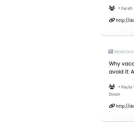
• Farah
http://dx
REVISTA Fr
Why vacci
avoid it: 
• Paula 
Dixon
http://dx