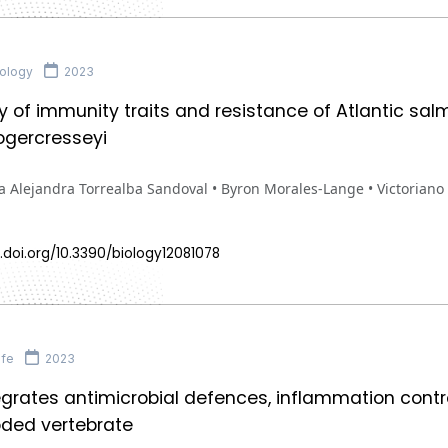
ology
2023
ity of immunity traits and resistance of Atlantic sa
ogercresseyi
 Alejandra Torrealba Sandoval • Byron Morales-Lange • Victoriano 
.doi.org/10.3390/biology12081078
ife
2023
egrates antimicrobial defences, inflammation control
oded vertebrate