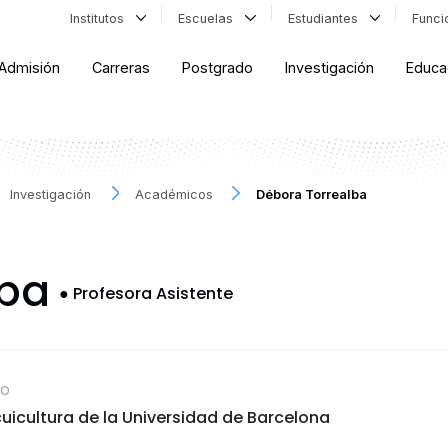
Institutos
Escuelas
Estudiantes
Func
Admisión
Carreras
Postgrado
Investigación
Educa
Investigación
Académicos
Débora Torrealba
lba
●
Profesora Asistente
CO
icultura de la Universidad de Barcelona