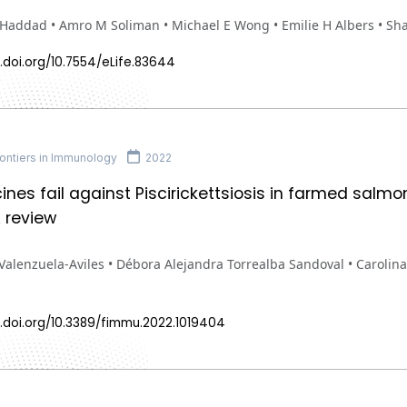
 Haddad • Amro M Soliman • Michael E Wong • Emilie H Albers • S
.doi.org/10.7554/eLife.83644
ontiers in Immunology
2022
nes fail against Piscirickettsiosis in farmed salm
A review
Valenzuela-Aviles • Débora Alejandra Torrealba Sandoval • Carolina
.doi.org/10.3389/fimmu.2022.1019404