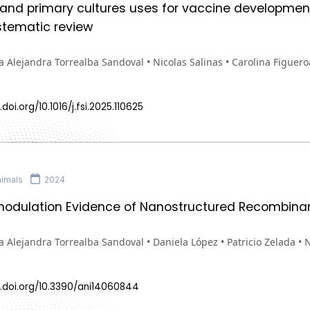
s and primary cultures uses for vaccine developmen
ystematic review
 Alejandra Torrealba Sandoval • Nicolas Salinas • Carolina Figuero
doi.org/10.1016/j.fsi.2025.110625
imals
2024
dulation Evidence of Nanostructured Recombinant 
 Alejandra Torrealba Sandoval • Daniela López • Patricio Zelada • N
x.doi.org/10.3390/ani14060844