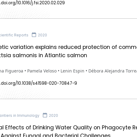
.doi.org/10.1016/j.fsi.2020.02.029
ientific Reports
2020
tic variation explains reduced protection of comm
ettsia salmonis in Atlantic salmon
na Figueroa • Pamela Veloso • Lenin Espin • Débora Alejandra Torre
x.doi.org/10.1038/s41598-020-70847-9
ontiers in Immunology
2020
ial Effects of Drinking Water Quality on Phagocyte R
Against Fungal and Bacterial Challenges