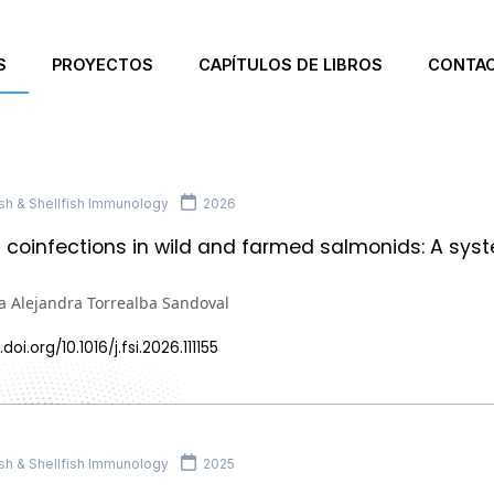
S
PROYECTOS
CAPÍTULOS DE LIBROS
CONTA
sh & Shellfish Immunology
2026
coinfections in wild and farmed salmonids: A sys
a Alejandra Torrealba Sandoval
doi.org/10.1016/j.fsi.2026.111155
sh & Shellfish Immunology
2025