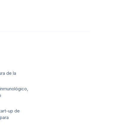
ra de la
 inmunológico,
o
tart-up de
 para