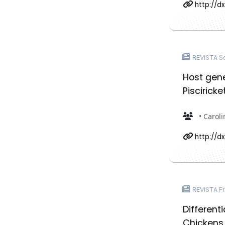
http://dx
REVISTA Sc
Host gene
Piscirick
• Caroli
http://d
REVISTA Fr
Different
Chickens 