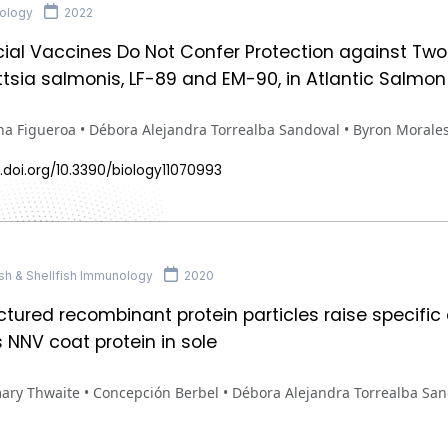
ology
2022
al Vaccines Do Not Confer Protection against Tw
ettsia salmonis, LF-89 and EM-90, in Atlantic Salmon
na Figueroa • Débora Alejandra Torrealba Sandoval • Byron Morale
.doi.org/10.3390/biology11070993
sh & Shellfish Immunology
2020
tured recombinant protein particles raise specific
 NNV coat protein in sole
ry Thwaite • Concepción Berbel • Débora Alejandra Torrealba Sand
a