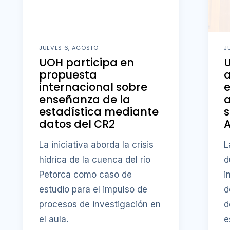
JUEVES 6, AGOSTO
J
UOH participa en
U
propuesta
a
internacional sobre
e
enseñanza de la
a
estadística mediante
s
datos del CR2
La iniciativa aborda la crisis
L
hídrica de la cuenca del río
d
Petorca como caso de
i
estudio para el impulso de
d
procesos de investigación en
d
el aula.
e