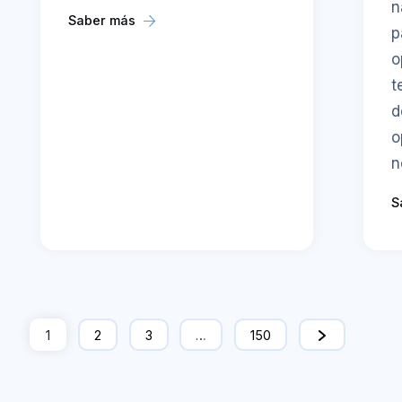
n
Saber más
p
o
t
d
o
n
S
1
2
3
…
150