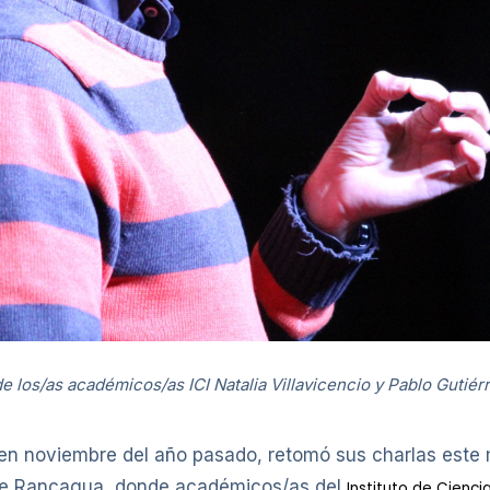
 los/as académicos/as ICI Natalia Villavicencio y Pablo Gutiérr
 en noviembre del año pasado, retomó sus charlas este 
 de Rancagua, donde académicos/as del
Instituto de Cienci