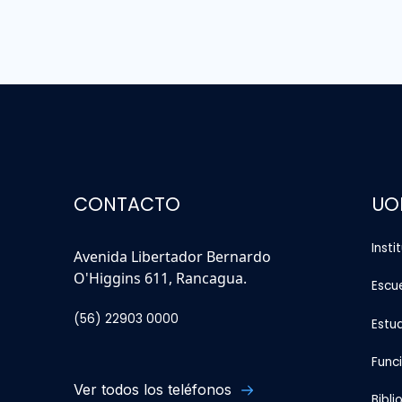
CONTACTO
UO
Insti
Avenida Libertador Bernardo
O'Higgins 611, Rancagua.
Escu
(56) 22903 0000
Estu
Func
Ver todos los teléfonos
Bibli