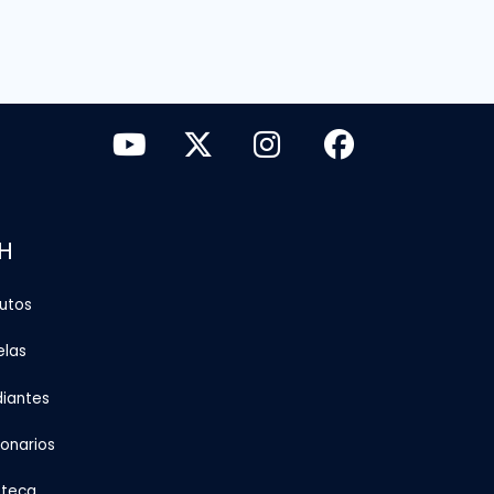
H
tutos
elas
diantes
ionarios
oteca