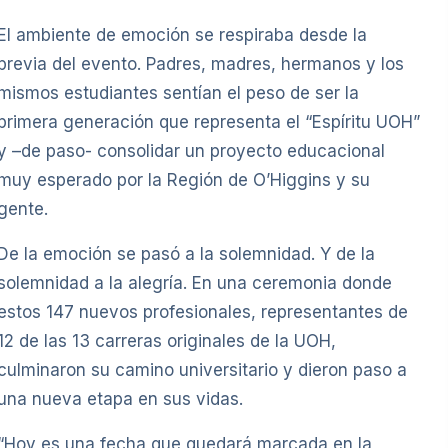
El ambiente de emoción se respiraba desde la
previa del evento. Padres, madres, hermanos y los
mismos estudiantes sentían el peso de ser la
primera generación que representa el “Espíritu UOH”
y –de paso- consolidar un proyecto educacional
muy esperado por la Región de O’Higgins y su
gente.
De la emoción se pasó a la solemnidad. Y de la
solemnidad a la alegría. En una ceremonia donde
estos 147 nuevos profesionales, representantes de
12 de las 13 carreras originales de la UOH,
culminaron su camino universitario y dieron paso a
una nueva etapa en sus vidas.
“Hoy es una fecha que quedará marcada en la