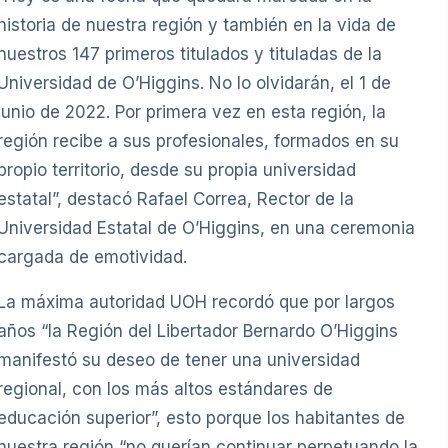
historia de nuestra región y también en la vida de
nuestros 147 primeros titulados y tituladas de la
Universidad de O’Higgins. No lo olvidarán, el 1 de
junio de 2022. Por primera vez en esta región, la
región recibe a sus profesionales, formados en su
propio territorio, desde su propia universidad
estatal”, destacó Rafael Correa, Rector de la
Universidad Estatal de O’Higgins, en una ceremonia
cargada de emotividad.
La máxima autoridad UOH recordó que por largos
años “la Región del Libertador Bernardo O’Higgins
manifestó su deseo de tener una universidad
regional, con los más altos estándares de
educación superior”, esto porque los habitantes de
nuestra región “no querían continuar perpetuando la