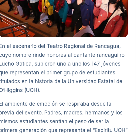
En el escenario del Teatro Regional de Rancagua,
cuyo nombre rinde honores al cantante rancagüino
Lucho Gatica, subieron uno a uno los 147 jóvenes
que representan el primer grupo de estudiantes
titulados en la historia de la Universidad Estatal de
O’Higgins (UOH).
El ambiente de emoción se respiraba desde la
previa del evento. Padres, madres, hermanos y los
mismos estudiantes sentían el peso de ser la
primera generación que representa el “Espíritu UOH”