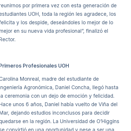
reunirnos por primera vez con esta generación de
estudiantes UOH, toda la región les agradece, los
felicita y los despide, deseándoles lo mejor de lo
mejor en su nueva vida profesional”, finalizó el
Rector.
Primeros Profesionales UOH
Carolina Monreal, madre del estudiante de
Ingeniería Agronómica, Daniel Concha, llegó hasta
la ceremonia con un dejo de emoción y felicidad.
Hace unos 6 años, Daniel había vuelto de Viña del
Mar, dejando estudios inconclusos para decidir
quedarse en la región. La Universidad de O’Higgins
se convirtió en una oportunidad y pese a ser una