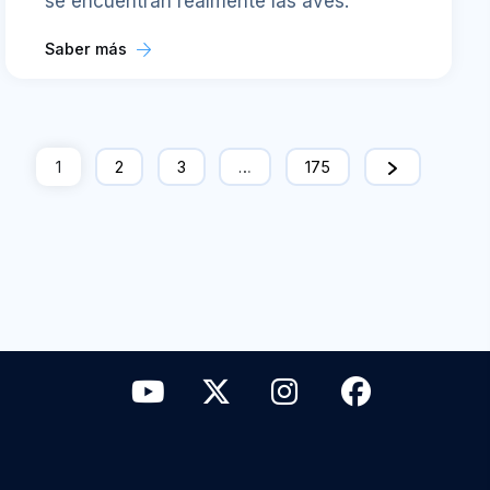
se encuentran realmente las aves.
Saber más
1
2
3
…
175