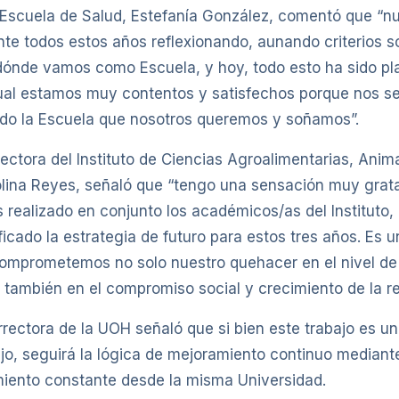
a Escuela de Salud, Estefanía González, comentó que “n
nte todos estos años reflexionando, aunando criterios s
dónde vamos como Escuela, y hoy, todo esto ha sido p
al estamos muy contentos y satisfechos porque nos ser
do la Escuela que nosotros queremos y soñamos”.
irectora del Instituto de Ciencias Agroalimentarias, Anim
lina Reyes, señaló que “tengo una sensación muy grata
 realizado en conjunto los académicos/as del Instituto
icado la estrategia de futuro para estos tres años. Es 
omprometemos no solo nuestro quehacer en el nivel de
 también en el compromiso social y crecimiento de la re
rrectora de la UOH señaló que si bien este trabajo es u
ajo, seguirá la lógica de mejoramiento continuo median
miento constante desde la misma Universidad.