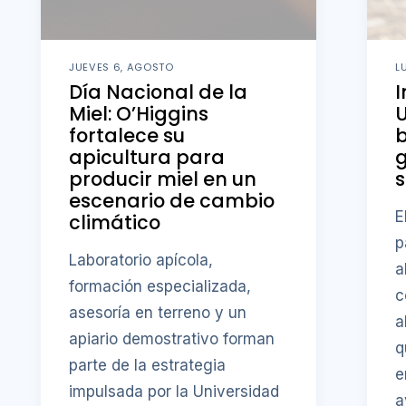
JUEVES 6, AGOSTO
L
Día Nacional de la
I
Miel: O’Higgins
fortalece su
b
apicultura para
g
producir miel en un
s
escenario de cambio
E
climático
p
Laboratorio apícola,
a
formación especializada,
c
asesoría en terreno y un
a
apiario demostrativo forman
q
parte de la estrategia
e
impulsada por la Universidad
a