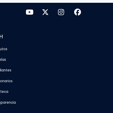
H
tutos
elas
diantes
ionarios
oteca
sparencia