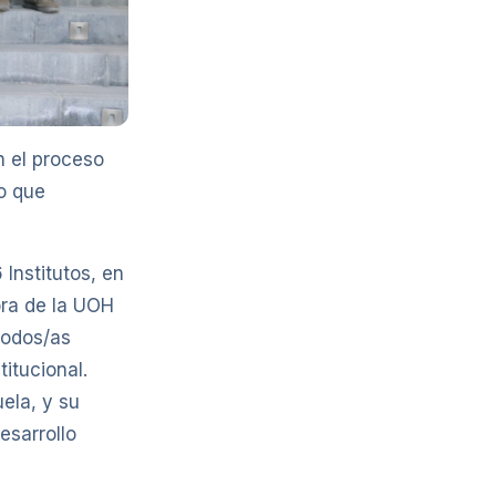
n el proceso
o que
 Institutos, en
ora de la UOH
todos/as
itucional.
ela, y su
esarrollo