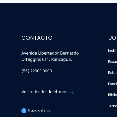
CONTACTO
UO
Insti
Avenida Libertador Bernardo
O'Higgins 611, Rancagua.
Escu
(56) 22903 0000
Estu
Func
Ver todos los teléfonos
Bibli
Tran
Mapa del sitio