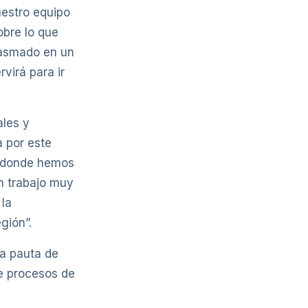
uestro equipo
obre lo que
lasmado en un
virá para ir
ales y
 por este
, donde hemos
un trabajo muy
 la
gión”.
na pauta de
te procesos de