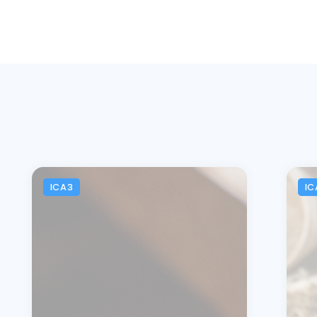
ICA3
IC