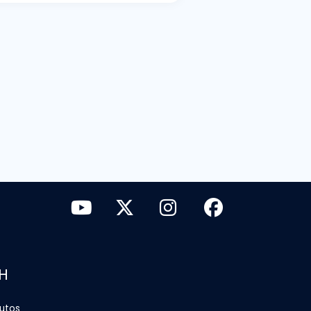
H
tutos