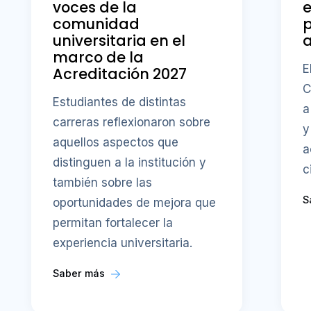
voces de la
e
comunidad
universitaria en el
a
marco de la
E
Acreditación 2027
C
Estudiantes de distintas
a
carreras reflexionaron sobre
y
aquellos aspectos que
a
distinguen a la institución y
c
también sobre las
S
oportunidades de mejora que
permitan fortalecer la
experiencia universitaria.
Saber más