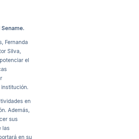
el Sename.
ns, Fernanda
or Silva,
potenciar el
cas
r
institución.
ctividades en
ión. Además,
cer sus
 las
portará en su