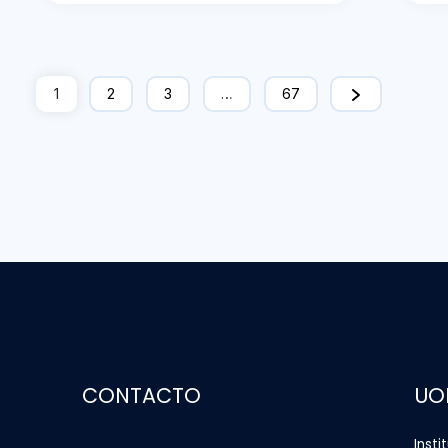
1
2
3
…
67
CONTACTO
UO
Insti