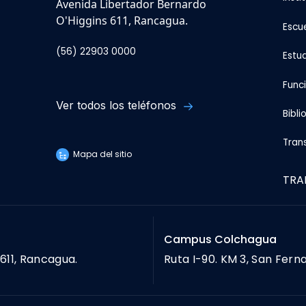
Avenida Libertador Bernardo
O'Higgins 611, Rancagua.
Escu
(56) 22903 0000
Estu
Func
Ver todos los teléfonos
Bibli
Tran
Mapa del sitio
TRA
Campus Colchagua
611, Rancagua.
Ruta I-90. KM 3, San Fern