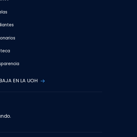
elas
diantes
ionarios
oteca
sparencia
BAJA EN LA UOH
ando.