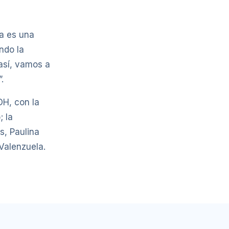
ta es una
ndo la
 así, vamos a
.
OH, con la
; la
s, Paulina
Valenzuela.